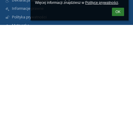
Deklaracja dostępności
Więcej informacji znajdziesz w 
Polityce prywatności
.
Informacje prawne
OK
Polityka prywatności
Metryczka
Mapa strony
O nas
Kontakt
Aktualności
Kontakty
Zespół Szkół Ogólnokształcących nr 9
zso9@miasto.szczecin.pl
AE:PL-75005-51370-EHEAD-14
91 489 29 26; 606 485 548
ul. Andrzeja Małkowskiego 12
70-306 Szczecin
Poland
Inspektor Ochrony Danych Osobowych