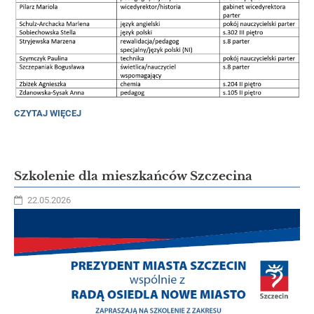
SPOTKANIA
CZYTAJ WIĘCEJ
Z
RODZICAMI
-
27.05.2026
R.:
Szkolenie dla mieszkańców Szczecina
22.05.2026