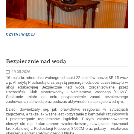
ZE
CZYTAJ WIĘCEJ
SZKOLNEJ
ŁAWKI
NA
FOTELE
W
Bezpiecznie nad wodą
PREZYDENCKIM
GABINECIE:
19.05.2026
16 maja br. mimo dnia wolnego od nauki 22 uczniów naszej SP 15 wraz
z p. Afrodytą Prochaską oraz asystą pięciorga rodziców uczestniczyło w
akcji edukacyjnej Bezpiecznie nad wodą, zorganizowanej przez
Szczeciński Klub Motorowodny i Narciarstwa Wodnego "ŚLIZG".
Spotkanie miało na celu przypomnienie zasad bezpiecznego
zachowania nad wodą oraz podczas aktywności na sprzęcie wodnym.
Dzieci dowiedziały się, jak prawidłowo reagować w sytuacjach
zagrożenia, a także jak ważne jest korzystanie z kamizelek ratunkowych
i przestrzeganie regulaminów kąpielisk. Dużym zainteresowaniem
cieszył się rejs katamaranem wycieczkowym, nawiązanie łączności
krótkofalowej z Radiostacji Klubowej SN0CM oraz pokazy i możliwość
obejrzenia sprzętu ratowniczego z bliska.