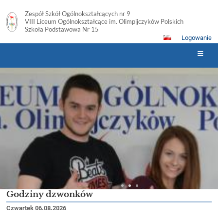
Zespół Szkół Ogólnokształcących nr 9
VIII Liceum Ogólnokształcące im. Olimpijczyków Polskich
Szkoła Podstawowa Nr 15
Logowanie
Strona
główna
Godziny dzwonków
Czwartek 06.08.2026