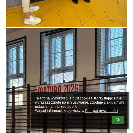
Ta strona wykorzystuje pliki cookies. Korzystając z niej 
wyrażasz zgodę na ich używanie, zgodnie z aktualnymi 
ustawieniami przeglądarki.

Więcej informacji znajdziesz w 
Polityce prywatności
.
Rekrutacja do klasy I SP 15
OK
10.04.2026