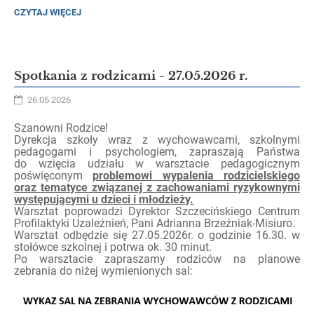
NIEODPŁATNE
CZYTAJ WIĘCEJ
WARSZTATY
DLA
DZIECI
I
RODZICÓW:
Spotkania z rodzicami - 27.05.2026 r.
26.05.2026
Szanowni Rodzice!
Dyrekcja szkoły wraz z wychowawcami, szkolnymi
pedagogami i psychologiem, zapraszają Państwa
do wzięcia udziału w warsztacie pedagogicznym
poświęconym
problemowi wypalenia rodzicielskiego
oraz tematyce związanej z zachowaniami ryzykownymi
występującymi u dzieci i młodzieży.
Warsztat poprowadzi Dyrektor Szczecińskiego Centrum
Profilaktyki Uzależnień, Pani Adrianna Brzeźniak-Misiuro.
Warsztat odbędzie się 27.05.2026r. o godzinie 16.30. w
stołówce szkolnej i potrwa ok. 30 minut.
Po warsztacie zapraszamy rodziców na planowe
zebrania do niżej wymienionych sal: