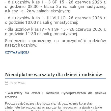
- dla uczniów klas 1 - 3 SP 15 - 26 czerwca 2026 r.
o godzinie 08:30 - klasa 3a na sali gimnastycznej,
a klasy 1a i 2a w salach lekcyjnych;
- dla uczniów klas I - III VIII LO- 26 czerwca 2026 r.
o godzinie 10:00 na sali gimnastycznej;
- dla uczniów klas IV - VII SP 15 - 26 czerwca 2026 r.
o godzinie 11:30 na sali gimnastycznej.
Serdecznie zapraszamy na uroczystości rodziców
naszych uczniów.
UROCZYSTE
CZYTAJ WIĘCEJ
ZAKOŃCZENIE
ROKU
SZKOLNEGO::
Nieodpłatne warsztaty dla dzieci i rodziców
09.06.2026
1.Warsztaty dla dzieci i rodziców Cyberprzestrzeń dla dziecka
i rodzica
Podczas zajęć uczestnicy nuczą się, jak bezpiecznie korzystać
z Internetu, jak rozpoznawać zagrożenia i reagować na zjawiska takie