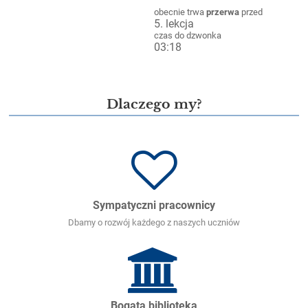
obecnie trwa
przerwa
przed
5. lekcja
czas do dzwonka
03:15
VIII LO - dobry wybór na lepszą
przyszłość!
Dlaczego my?
Sympatyczni pracownicy
Dbamy o rozwój każdego z naszych uczniów
Bogata biblioteka