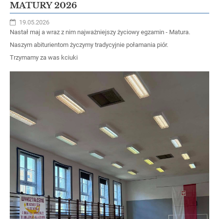
MATURY 2026
19.05.2026
Nastał maj a wraz z nim najważniejszy życiowy egzamin - Matura.
Naszym abiturientom życzymy tradycyjnie połamania piór.
Trzymamy za was kciuki