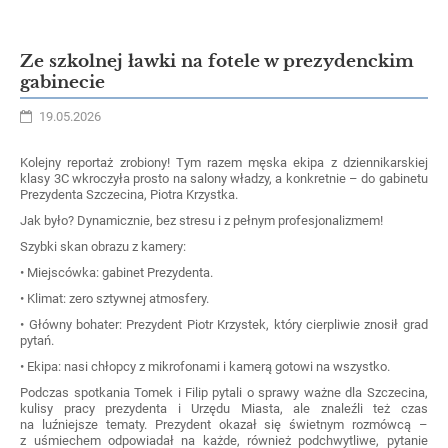
Ze szkolnej ławki na fotele w prezydenckim
gabinecie
19.05.2026
Kolejny reportaż zrobiony! Tym razem męska ekipa z dziennikarskiej
klasy 3C wkroczyła prosto na salony władzy, a konkretnie – do gabinetu
Prezydenta Szczecina, Piotra Krzystka.
Jak było? Dynamicznie, bez stresu i z pełnym profesjonalizmem!
Szybki skan obrazu z kamery:
• Miejscówka: gabinet Prezydenta.
• Klimat: zero sztywnej atmosfery.
• Główny bohater: Prezydent Piotr Krzystek, który cierpliwie znosił grad
pytań.
• Ekipa: nasi chłopcy z mikrofonami i kamerą gotowi na wszystko.
Podczas spotkania Tomek i Filip pytali o sprawy ważne dla Szczecina,
kulisy pracy prezydenta i Urzędu Miasta, ale znaleźli też czas
na luźniejsze tematy. Prezydent okazał się świetnym rozmówcą –
z uśmiechem odpowiadał na każde, również podchwytliwe, pytanie