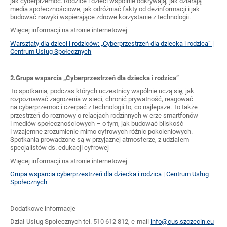
jak cyberprzemoc. Rodzice i dzieci wspólnie odkrywają, jak działają
media społecznościowe, jak odróżniać fakty od dezinformacji i jak
budować nawyki wspierające zdrowe korzystanie z technologii.
Więcej informacji na stronie internetowej
Warsztaty dla dzieci i rodziców: „Cyberprzestrzeń dla dziecka i rodzica” |
Centrum Usług Społecznych
2.Grupa wsparcia „Cyberprzestrzeń dla dziecka i rodzica”
To spotkania, podczas których uczestnicy wspólnie uczą się, jak
rozpoznawać zagrożenia w sieci, chronić prywatność, reagować
na cyberprzemoc i czerpać z technologii to, co najlepsze. To także
przestrzeń do rozmowy o relacjach rodzinnych w erze smartfonów
i mediów społecznościowych – o tym, jak budować bliskość
i wzajemne zrozumienie mimo cyfrowych różnic pokoleniowych.
Spotkania prowadzone są w przyjaznej atmosferze, z udziałem
specjalistów ds. edukacji cyfrowej
Więcej informacji na stronie internetowej
Grupa wsparcia cyberprzestrzeń dla dziecka i rodzica | Centrum Usług
Społecznych
Dodatkowe informacje
Dział Usług Społecznych tel. 510 612 812, e-mail
info@cus.szczecin.eu