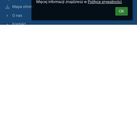
Więcej informacji znajdziesz w 
Polityce prywatności
.
Mapa strony
OK
O nas
Kontakt
Aktualności
Kontakty
Zespół Szkół Ogólnokształcących nr 9
zso9@miasto.szczecin.pl
AE:PL-75005-51370-EHEAD-14
91 489 29 26; 606 485 548
ul. Andrzeja Małkowskiego 12
70-306 Szczecin
Poland
Inspektor Ochrony Danych Osobowych
Rafał Malujda
Zastępca Inspektora Ochrony Danych Osobowych
Agnieszka Marciniak
e-mail: iod@malujda.pl
telefon: +48 91 85 22 093