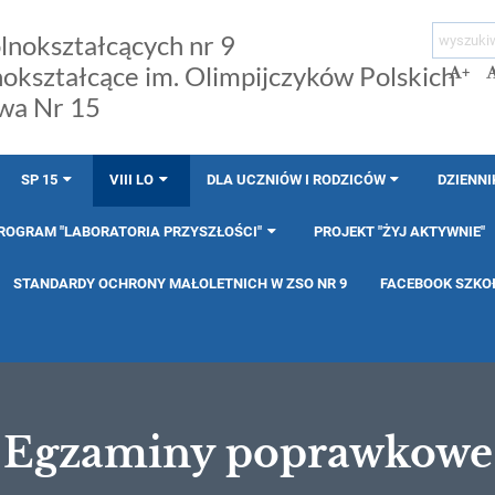
lnokształcących nr 9
nokształcące im. Olimpijczyków Polskich
+
wa Nr 15
SP 15
VIII LO
DLA UCZNIÓW I RODZICÓW
DZIENNI
ROGRAM "LABORATORIA PRZYSZŁOŚCI"
PROJEKT "ŻYJ AKTYWNIE"
STANDARDY OCHRONY MAŁOLETNICH W ZSO NR 9
FACEBOOK SZKO
Egzaminy poprawkowe