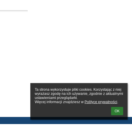
Ta strona wykorzystuje pliki cookies. Korzystając z niej 
wyrażasz zgodę na ich używanie, zgodnie z aktualnymi 
ustawieniami przeglądarki.

Więcej informacji znajdziesz w 
Polityce prywatności
.
OK