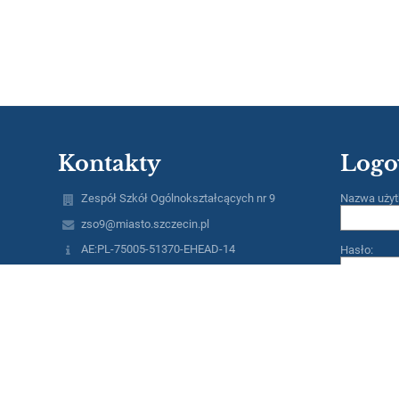
Kontakty
Logo
Zespół Szkół Ogólnokształcących nr 9
Nazwa użyt
zso9@miasto.szczecin.pl
AE:PL-75005-51370-EHEAD-14
Hasło:
91 489 29 26; 606 485 548
ul. Andrzeja Małkowskiego 12
70-306 Szczecin
Poland
Zapomniałe
Inspektor Ochrony Danych Osobowych
Rafał Malujda
Zastępca Inspektora Ochrony Danych
Osobowych