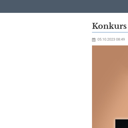
Co
Konkurs 
nowego
05.10.2023 08:49
w
szkole?