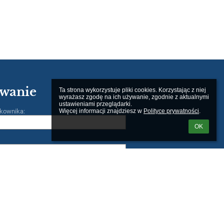
wanie
Ta strona wykorzystuje pliki cookies. Korzystając z niej 
wyrażasz zgodę na ich używanie, zgodnie z aktualnymi 
ustawieniami przeglądarki.

Więcej informacji znajdziesz w 
Polityce prywatności
.
kownika:
OK
m loginu lub hasła