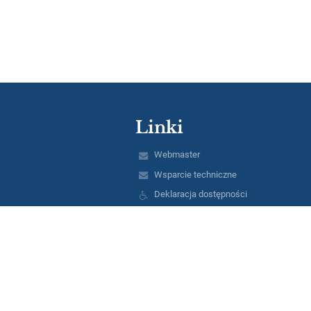
Linki
Webmaster
Wsparcie techniczne
Deklaracja dostępności
Informacje prawne
Polityka prywatności
Metryczka
Mapa strony
O nas