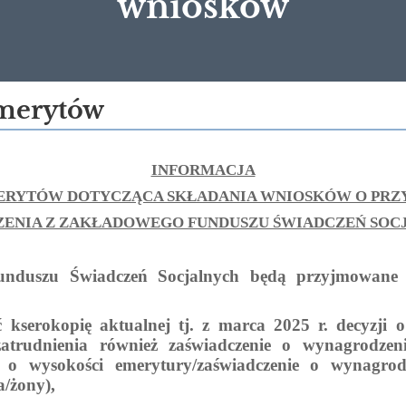
wniosków
Emerytów
INFORMACJA
ERYTÓW DOTYCZĄCA SKŁADANIA WNIOSKÓW O PRZ
ZENIA Z ZAKŁADOWEGO FUNDUSZU ŚWIADCZEŃ SOC
unduszu Świadczeń Socjalnych będą przyjmowan
 kserokopię aktualnej tj. z marca 2025 r. decyzji
atrudnienia również
zaświadczenie o wynagrodzen
i o wysokości emerytury/zaświadczenie o wynagrod
/żony),