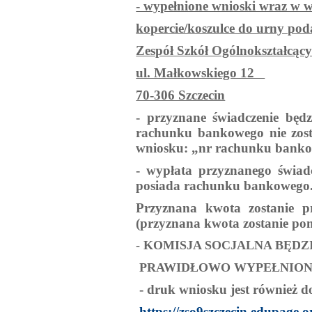
- wypełnione wnioski wraz w 
kopercie/koszulce do urny poda
Zespół Szkół Ogólnokształcąc
ul. Małkowskiego 12
70-306 Szczecin
- przyznane świadczenie bę
rachunku bankowego nie zost
wniosku:
„nr rachunku banko
- wypłata przyznanego świad
posiada rachunku bankowego
Przyznana kwota zostanie 
(przyznana kwota zostanie pom
- KOMISJA SOCJALNA BĘD
PRAWIDŁOWO WYPEŁNIONE
- druk wniosku jest również do
https://zso9szczecin.edupage.o