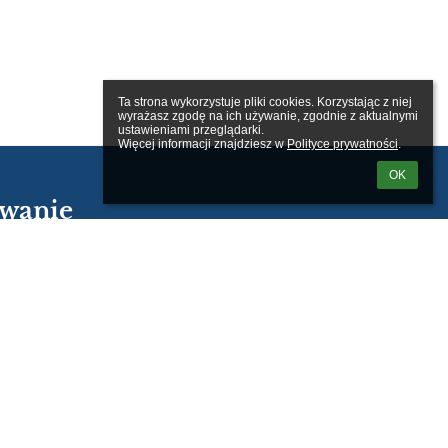
Ta strona wykorzystuje pliki cookies. Korzystając z niej 
wyrażasz zgodę na ich używanie, zgodnie z aktualnymi 
ustawieniami przeglądarki.

Więcej informacji znajdziesz w 
Polityce prywatności
.
OK
wanie
kownika:
m loginu lub hasła