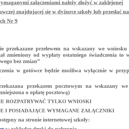
wymaganymi załączeniami należy złożyć w zaklejonej
wczej znajdującej się w dyżurce szkoły lub przesłać na
ych Nr 9
dzie przekazane przelewem na wskazany we wniosk
ał zmieniony od wypłaty ostatniego świadczenia to
wego bez zmian”
czenia w gotówce będzie możliwa wyłącznie
w przyp
.
przekazana przekazem pocztowym na wskazany we 
niejszona o opłatę pocztową)
ZIE ROZPATRYWAĆ TYLKO WNIOSKI
 I POSIADAJĄCE WYMAGANE ZAŁĄCZNIKI
stępny na stronie internetowej szkoły:
rg
w zakładce druki do pobrania