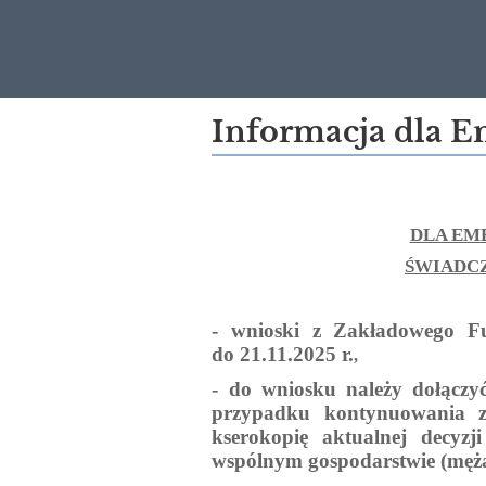
Informacja
Informacja dla 
dla
Emerytów
DLA EM
w
ŚWIADC
sprawie
składania
- wnioski z Zakładowego F
do 21.11.2025 r.
,
wniosków
- do wniosku należy dołączyć
przypadku kontynuowania z
kserokopię aktualnej
decyzj
wspólnym gospodarstwie (męża