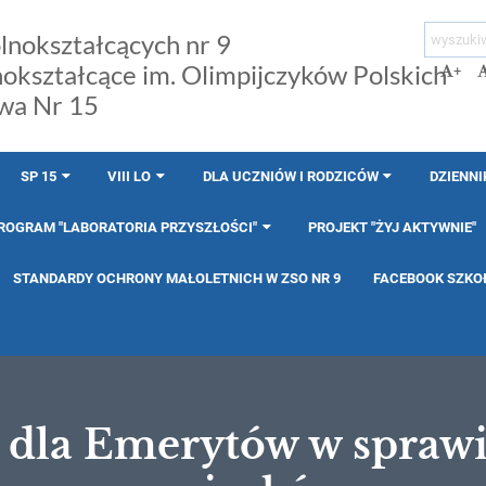
lnokształcących nr 9
nokształcące im. Olimpijczyków Polskich
+
wa Nr 15
SP 15
VIII LO
DLA UCZNIÓW I RODZICÓW
DZIENNI
ROGRAM "LABORATORIA PRZYSZŁOŚCI"
PROJEKT "ŻYJ AKTYWNIE"
STANDARDY OCHRONY MAŁOLETNICH W ZSO NR 9
FACEBOOK SZKO
 dla Emerytów w sprawi