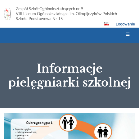
Zespół Szkół Ogólnokształcących nr 9
VIII Liceum Ogólnokształcące im. Olimpijczyków Polskich
Szkoła Podstawowa Nr 15
Logowanie
Informacje
pielęgniarki szkolnej
Informacje
pielęgniarki
szkolnej