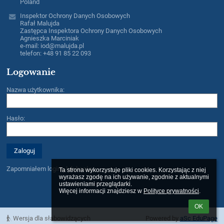
Poland
Inspektor Ochrony Danych Osobowych
Rafał Malujda
Zastępca Inspektora Ochrony Danych Osobowych
Agnieszka Marciniak
e-mail: iod@malujda.pl
telefon: +48 91 85 22 093
Logowanie
Nazwa użytkownika:
Hasło:
Zapomniałem loginu lub hasła
Ta strona wykorzystuje pliki cookies. Korzystając z niej 
wyrażasz zgodę na ich używanie, zgodnie z aktualnymi 
ustawieniami przeglądarki.

Więcej informacji znajdziesz w 
Polityce prywatności
.
OK
Wersja dla słabowidzących
Powered by
aSc EduPage