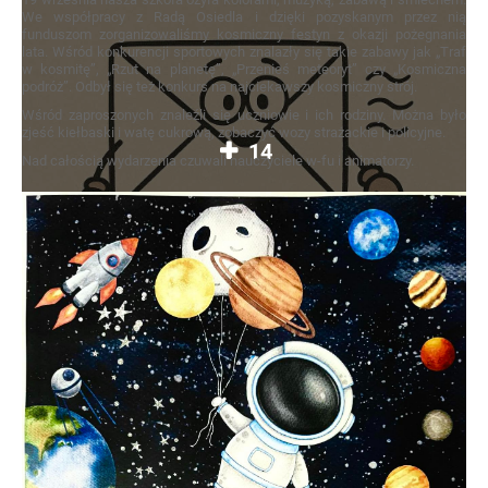
We współpracy z Radą Osiedla i dzięki pozyskanym przez nią
funduszom zorganizowaliśmy kosmiczny festyn z okazji pożegnania
lata. Wśród konkurencji sportowych znalazły się takie zabawy jak „Traf
w kosmitę”, „Rzut na planetę”, „Przenieś meteoryt” czy „Kosmiczna
podróż”. Odbył się też konkurs na najciekawszy kosmiczny strój.
Wśród zaproszonych znaleźli się uczniowie i ich rodziny. Można było
zjeść kiełbaski i watę cukrową, zobaczyć wozy strażackie i policyjne.
14
Nad całością wydarzenia czuwali nauczyciele w-fu i animatorzy.