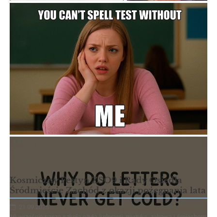
Kosmiczny Festyn ZSO9 i Rady Osiedla
Śródmieście Zachód z okazji pożegnania lata
21.09.2025
19 września nasza szkoła ożyła kolorami, muzyką, zabawą i śmiechem.