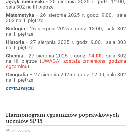
Język niemiecki
- 25 sierpnia 2025 r. godz. 12.00,
sala 302 na III piętrze
Matematyka
- 26 sierpnia 2025 r. godz. 9.00, sala
302 na III piętrze
Biologia
- 26 sierpnia 2025 r. godz. 13.00, sala 302
na III piętrze
Historia
- 27 sierpnia 2025 r. godz. 9.00, sala 303
na III piętrze
Chemia
- 27 sierpnia 2025 r. godz.
14.00
, sala 302
na III piętrze (
UWAGA! została zmieniona godzina
egzaminu
)
Geografia
– 27 sierpnia 2025 r. godz. 12.00, sala 302
na III piętrze
HARMONOGRAM
CZYTAJ WIĘCEJ
EGZAMINÓW
POPRAWKOWYCH
UCZNIÓW
VIII
LO:
Harmonogram egzaminów poprawkowych
uczniów SP 15
24.06.2025