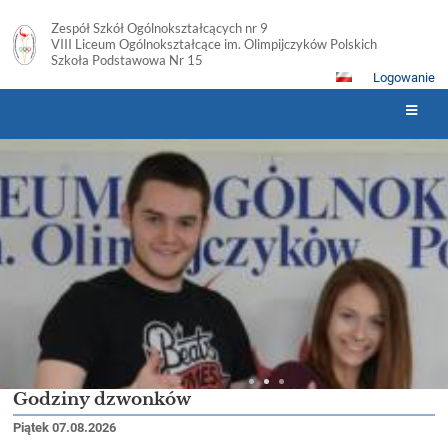
Zespół Szkół Ogólnokształcących nr 9
VIII Liceum Ogólnokształcące im. Olimpijczyków Polskich
Szkoła Podstawowa Nr 15
Logowanie
Strona
główna
Godziny dzwonków
Piątek 07.08.2026