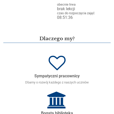
obecnie trwa
brak lekcji
czas do rozpoczęcia zajęć
08:51:33
VIII LO - dobry wybór na lepszą
przyszłość!
Dlaczego my?
Sympatyczni pracownicy
Dbamy o rozwój każdego z naszych uczniów
Bogata biblioteka