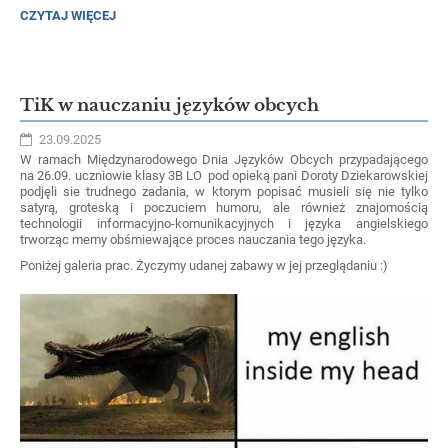
ZAPRASZAMY
CZYTAJ WIĘCEJ
NA
TURNIEJ
CZASOWNIKÓW
NIEREGULARNYCH:
TiK w nauczaniu języków obcych
23.09.2025
W ramach Międzynarodowego Dnia Języków Obcych przypadającego
na 26.09. uczniowie klasy 3B LO pod opieką pani Doroty Dziekarowskiej
podjęli sie trudnego zadania, w ktorym popisać musieli się nie tylko
satyrą, groteską i poczuciem humoru, ale również znajomością
technologii informacyjno-komunikacyjnych i języka angielskiego
trworząc memy obśmiewające proces nauczania tego języka.
Poniżej galeria prac. Życzymy udanej zabawy w jej przeglądaniu :)