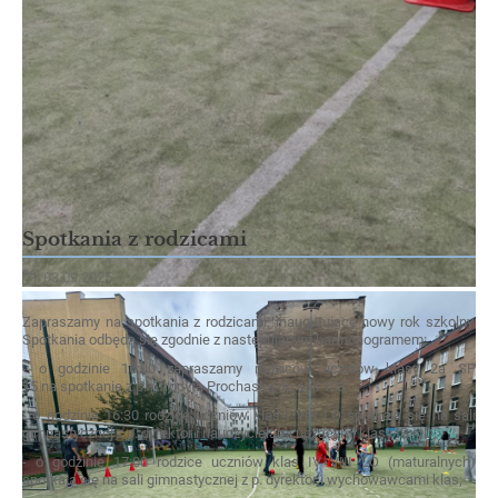
Spotkania z rodzicami
03.09.2025
Zapraszamy na spotkania z rodzicami, inaugurujące nowy rok szkolny.
Spotkania odbędą sie zgodnie z następującym harmonogramem:
- o godzinie 16:00 zapraszamy rodziców uczniów klasy 2a SP
15 na spotkanie z p. Afrodytą Prochaską do sali 103;
- o godzinie 16:30 rodzice uczniów klas I VIII LO spotkają się na sali
gimnastycznej z p. dyrektor i nauczycielami uczącymi klasy IB i ID;
- o godzinie 17:00 rodzice uczniów klas IV VIII LO (maturalnych)
spotkają się na sali gimnastycznej z p. dyrektor i wychowawcami klas;