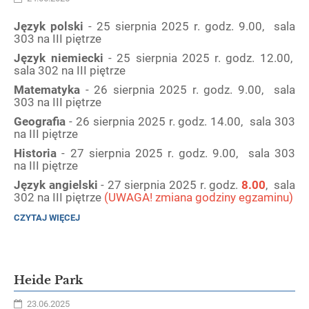
Język polski
- 25 sierpnia 2025 r. godz. 9.00, sala
303 na III piętrze
Język niemiecki
- 25 sierpnia 2025 r. godz. 12.00,
sala 302 na III piętrze
Matematyka
- 26 sierpnia 2025 r. godz. 9.00, sala
303 na III piętrze
Geografia
- 26 sierpnia 2025 r. godz. 14.00, sala 303
na III piętrze
Historia
- 27 sierpnia 2025 r. godz. 9.00, sala 303
na III piętrze
Język angielski
- 27 sierpnia 2025 r. godz.
8.00
, sala
302 na III piętrze
(UWAGA! zmiana godziny egzaminu)
HARMONOGRAM
CZYTAJ WIĘCEJ
EGZAMINÓW
POPRAWKOWYCH
UCZNIÓW
SP
15:
Heide Park
23.06.2025