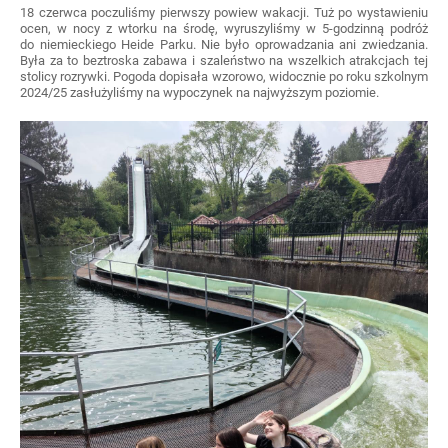
18 czerwca poczuliśmy pierwszy powiew wakacji. Tuż po wystawieniu
ocen, w nocy z wtorku na środę, wyruszyliśmy w 5-godzinną podróż
do niemieckiego Heide Parku. Nie było
oprowadzania ani zwiedzania.
Była za to beztroska zabawa i szaleństwo na wszelkich atrakcjach tej
stolicy rozrywki. Pogoda dopisała wzorowo, widocznie po roku szkolnym
2024/25 zasłużyliśmy na wypoczynek na najwyższym poziomie.