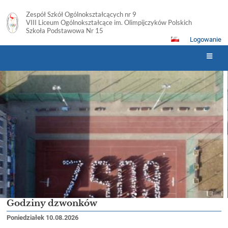
Zespół Szkół Ogólnokształcących nr 9
VIII Liceum Ogólnokształcące im. Olimpijczyków Polskich
Szkoła Podstawowa Nr 15
Logowanie
Strona
główna
Godziny dzwonków
Poniedziałek 10.08.2026