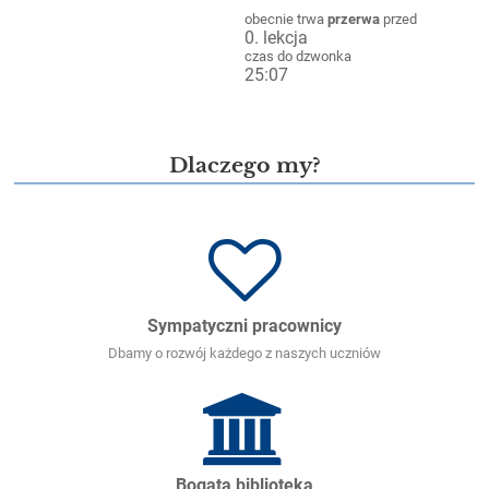
obecnie trwa
przerwa
przed
0. lekcja
czas do dzwonka
25:03
VIII LO - dobry wybór na lepszą
przyszłość!
Dlaczego my?
Sympatyczni pracownicy
Dbamy o rozwój każdego z naszych uczniów
Bogata biblioteka