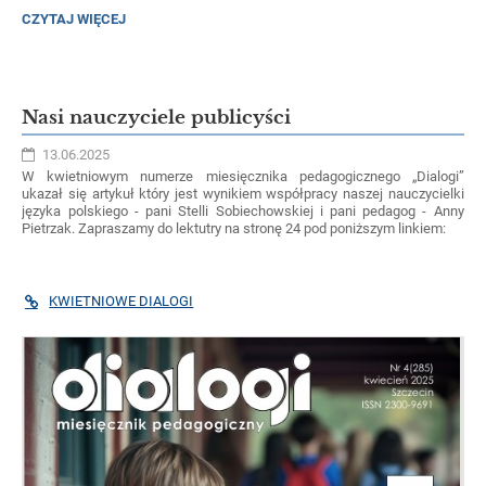
ZIELONA
CZYTAJ WIĘCEJ
SZKOŁA
KLAS
SZKOŁY
PODSTAWOWEJ
NR
Nasi nauczyciele publicyści
15:
13.06.2025
W kwietniowym numerze miesięcznika pedagogicznego „Dialogi”
ukazał się artykuł który jest wynikiem współpracy naszej nauczycielki
języka polskiego - pani Stelli
Sobiechowskiej i pani pedagog - Anny
Pietrzak. Zapraszamy do lektutry na stronę 24 pod poniższym linkiem:
KWIETNIOWE DIALOGI