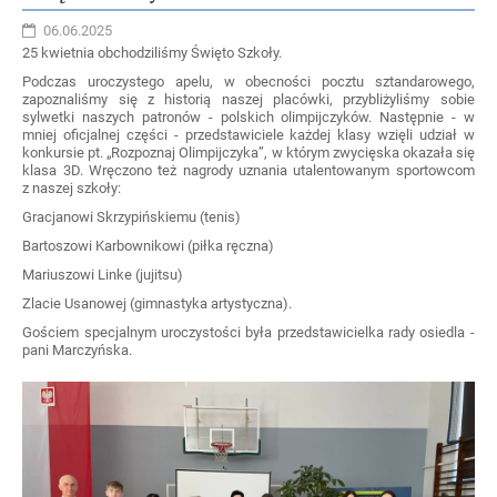
06.06.2025
25 kwietnia obchodziliśmy Święto Szkoły.
Podczas uroczystego apelu, w obecności pocztu sztandarowego,
zapoznaliśmy się z historią naszej placówki, przybliżyliśmy sobie
sylwetki naszych patronów - polskich olimpijczyków. Następnie - w
mniej oficjalnej części - przedstawiciele każdej klasy wzięli udział w
konkursie pt. „Rozpoznaj Olimpijczyka”, w którym zwycięska okazała się
klasa 3D. Wręczono też nagrody uznania utalentowanym sportowcom
z naszej szkoły:
Gracjanowi Skrzypińskiemu (tenis)
Bartoszowi Karbownikowi (piłka ręczna)
Mariuszowi Linke (jujitsu)
Zlacie Usanowej (gimnastyka artystyczna).
Gościem specjalnym uroczystości była przedstawicielka rady osiedla -
pani Marczyńska.