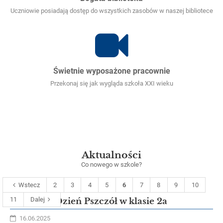
Uczniowie posiadają dostęp do wszystkich zasobów w naszej bibliotece
Świetnie wyposażone pracownie
Przekonaj się jak wygląda szkoła XXI wieku
Aktualności
Co nowego w szkole?
Wstecz
2
3
4
5
6
7
8
9
10
11
Dalej
Światowy Dzień Pszczół w klasie 2a
16.06.2025