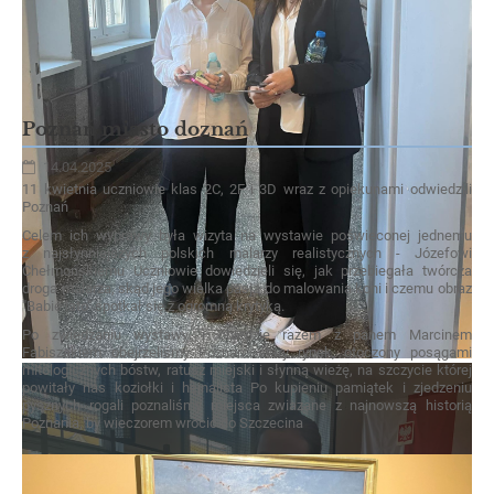
Poznań miasto doznań
14.04.2025
11 kwietnia uczniowie klas 2C, 2F i 3D wraz z opiekunami odwiedzili
Poznań
Celem ich wyprawy była wizyta na wystawie poświeconej jednemu
z najsłynniejszych polskich malarzy realistycznych - Józefowi
Chełmońskiemu Uczniowie dowiedzieli się, jak przebiegała twórcza
droga malarza, skąd jego wielka pasja do malowania koni i czemu obraz
"Babie lato" spotkał się z ogromną krytyką.
Po zwiedzaniu wystawy i obiedzie razem z panem Marcinem
Fabiszakiem obejrzeliśmy Poznań: stary rynek, otoczony posągami
mitologicznych bóstw, ratusz miejski i słynną wieżę, na szczycie której
powitały nas koziołki i hejnalista Po kupieniu pamiątek i zjedzeniu
pysznych rogali poznaliśmy miejsca zwiazane z najnowszą historią
Poznania, by wieczorem wrócić do Szczecina