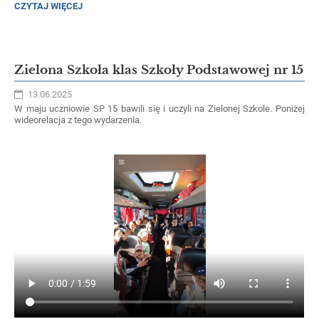
PIKNIK
CZYTAJ WIĘCEJ
NAD
ODRĄ:
Zielona Szkoła klas Szkoły Podstawowej nr 15
13.06.2025
W maju uczniowie SP 15 bawili się i uczyli na Zielonej Szkole. Poniżej
wideorelacja z tego wydarzenia.