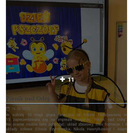
11
Piknik nad Odrą
16.06.2025
W sobotę 10 maja grupa taneczna ze Szkoły Podstawowej nr
15 zaprezentowała się na imprezie miejskiej "Piknik nad Odrą".
Na scenie można było zobaczyć: układ zbiorowy, mini formacje i 3
układy solowe (Oliwia Szymborska, Nikola Hawryłkowicz i Adam