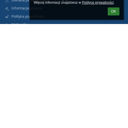
Deklaracja dostępności
Więcej informacji znajdziesz w 
Polityce prywatności
.
Informacje prawne
OK
Polityka prywatności
Metryczka
Mapa strony
O nas
Kontakt
Aktualności
Kontakty
Zespół Szkół Ogólnokształcących nr 9
zso9@miasto.szczecin.pl
AE:PL-75005-51370-EHEAD-14
91 489 29 26; 606 485 548
ul. Andrzeja Małkowskiego 12
70-306 Szczecin
Poland
Inspektor Ochrony Danych Osobowych