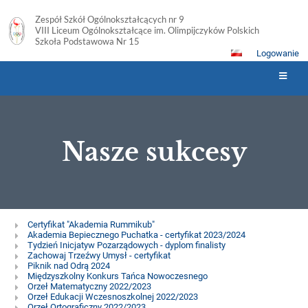
Zespół Szkół Ogólnokształcących nr 9
VIII Liceum Ogólnokształcące im. Olimpijczyków Polskich
Szkoła Podstawowa Nr 15
Logowanie
Nasze sukcesy
Nasze
Certyfikat "Akademia Rummikub"
Akademia Bepiecznego Puchatka - certyfikat 2023/2024
sukcesy
Tydzień Inicjatyw Pozarządowych - dyplom finalisty
Zachowaj Trzeźwy Umysł - certyfikat
Piknik nad Odrą 2024
Międzyszkolny Konkurs Tańca Nowoczesnego
Orzeł Matematyczny 2022/2023
Orzeł Edukacji Wczesnoszkolnej 2022/2023
Orzeł Ortograficzny 2022/2023