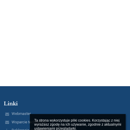
Linki
Webmaster
Ta strona wykorzystuje pliki cookies. Korzystając z niej 
Wsparcie techniczne
wyrażasz zgodę na ich używanie, zgodnie z aktualnymi 
ustawieniami przeglądarki.
