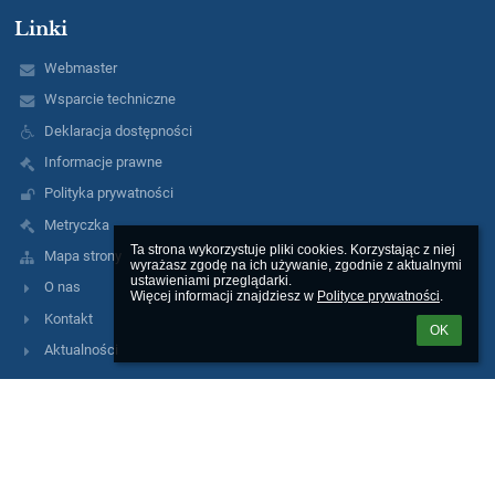
Linki
Webmaster
Wsparcie techniczne
Deklaracja dostępności
Informacje prawne
Polityka prywatności
Metryczka
Ta strona wykorzystuje pliki cookies. Korzystając z niej 
Mapa strony
wyrażasz zgodę na ich używanie, zgodnie z aktualnymi 
ustawieniami przeglądarki.

O nas
Więcej informacji znajdziesz w 
Polityce prywatności
.
Kontakt
OK
Aktualności
Kontakty
Zespół Szkół Ogólnokształcących nr 9
zso9@miasto.szczecin.pl
AE:PL-75005-51370-EHEAD-14