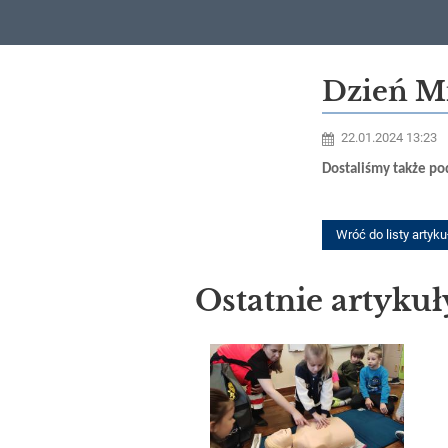
Co
Dzień Mi
nowego
22.01.2024 13:23
w
Dostaliśmy także po
szkole?
Wróć do listy artyk
Ostatnie artykuł