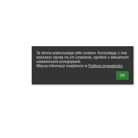
Ta strona wykorzystuje pliki cookies. Korzystając z niej 
wyrażasz zgodę na ich używanie, zgodnie z aktualnymi 
ustawieniami przeglądarki.

Więcej informacji znajdziesz w 
Polityce prywatności
.
OK
wanie
kownika: