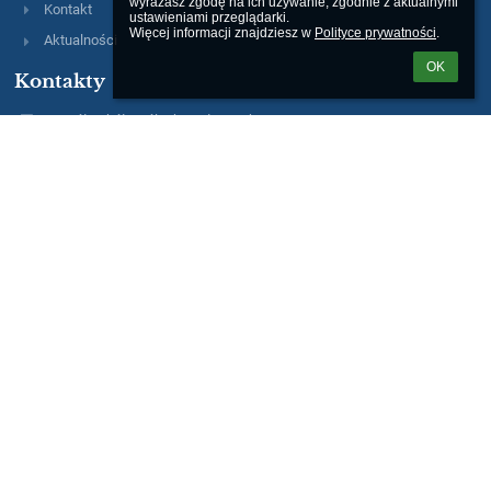
wyrażasz zgodę na ich używanie, zgodnie z aktualnymi 
Kontakt
ustawieniami przeglądarki.

Więcej informacji znajdziesz w 
Polityce prywatności
.
Aktualności
OK
Kontakty
Zespół Szkół Ogólnokształcących nr 9
zso9@miasto.szczecin.pl
AE:PL-75005-51370-EHEAD-14
91 489 29 26; 606 485 548
ul. Andrzeja Małkowskiego 12
70-306 Szczecin
Poland
Inspektor Ochrony Danych Osobowych
Rafał Malujda
Zastępca Inspektora Ochrony Danych Osobowych
Agnieszka Marciniak
e-mail: iod@malujda.pl
telefon: +48 91 85 22 093
Logowanie
Nazwa użytkownika: