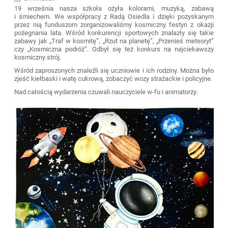
19 września nasza szkoła ożyła kolorami, muzyką, zabawą
i śmiechem. We współpracy z Radą Osiedla i dzięki pozyskanym
przez nią funduszom zorganizowaliśmy kosmiczny festyn z okazji
pożegnania lata. Wśród konkurencji sportowych znalazły się takie
zabawy jak „Traf w kosmitę”, „Rzut na planetę”, „Przenieś meteoryt”
czy „Kosmiczna podróż”. Odbył się też konkurs na najciekawszy
kosmiczny strój.
Wśród zaproszonych znaleźli się uczniowie i ich rodziny. Można było
zjeść kiełbaski i watę cukrową, zobaczyć wozy strażackie i policyjne.
Nad całością wydarzenia czuwali nauczyciele w-fu i animatorzy.