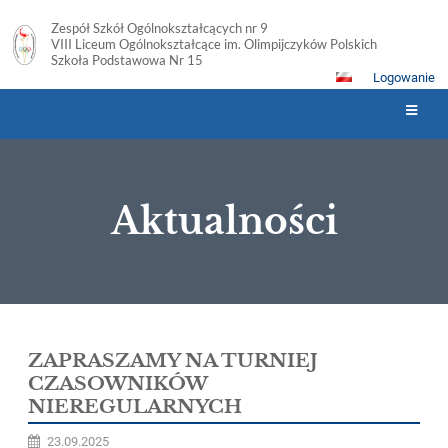
Zespół Szkół Ogólnokształcących nr 9
VIII Liceum Ogólnokształcące im. Olimpijczyków Polskich
Szkoła Podstawowa Nr 15
Logowanie
Aktualności
Aktualności
ZAPRASZAMY NA TURNIEJ
CZASOWNIKÓW
NIEREGULARNYCH
23.09.2025