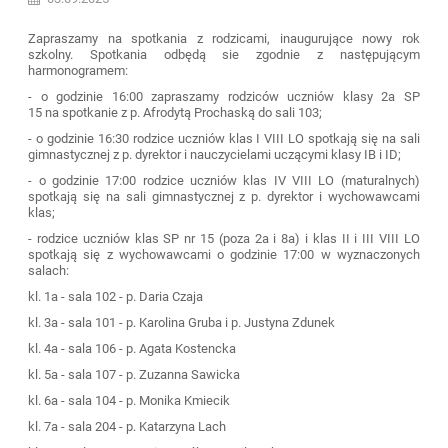
Zapraszamy na spotkania z rodzicami, inaugurujące nowy rok
szkolny. Spotkania odbędą sie zgodnie z następującym
harmonogramem:
- o godzinie 16:00 zapraszamy rodziców uczniów klasy 2a SP
15 na spotkanie z p. Afrodytą Prochaską do sali 103;
- o godzinie 16:30 rodzice uczniów klas I VIII LO spotkają się na sali
gimnastycznej z p. dyrektor i nauczycielami uczącymi klasy IB i ID;
- o godzinie 17:00 rodzice uczniów klas IV VIII LO (maturalnych)
spotkają się na sali gimnastycznej z p. dyrektor i wychowawcami
klas;
- rodzice uczniów klas SP nr 15 (poza 2a i 8a) i klas II i III VIII LO
spotkają się z wychowawcami o godzinie 17:00 w wyznaczonych
salach:
kl. 1a - sala 102 - p. Daria Czaja
kl. 3a - sala 101 - p. Karolina Gruba i p. Justyna Zdunek
kl. 4a - sala 106 - p. Agata Kostencka
kl. 5a - sala 107 - p. Zuzanna Sawicka
kl. 6a - sala 104 - p. Monika Kmiecik
kl. 7a - sala 204 - p. Katarzyna Lach