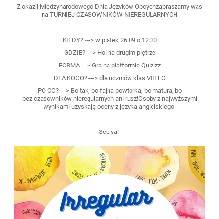
Z okazji Międzynarodowego Dnia Języków Obcych
zapraszamy was
na
TURNIEJ CZASOWNIKÓW NIEREGULARNYCH
KIEDY? ---> w piątek 26.09 o 12:30
GDZIE? ---> Hol na drugim piętrze
FORMA ---> Gra na platformie Quizizz
DLA KOGO? ---> dla uczniów klas VIII LO
PO CO? ---> Bo tak, bo fajna powtórka, bo matura, bo
bez czasowników nieregularnych ani rusz!Osoby z najwyższymi
wynikami uzyskają oceny z języka angielskiego.
See ya!