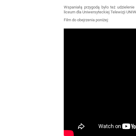
Wspaniałą przygodą było też udzieleni
liceum dla Uniwersyteckiej Telewizji UNI
Film do obejrzenia poniżej: