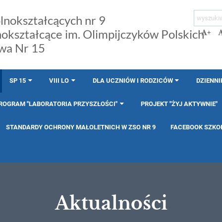
lnokształcących nr 9
nokształcące im. Olimpijczyków Polskich
+
wa Nr 15
SP 15
VIII LO
DLA UCZNIÓW I RODZICÓW
DZIENNI
ROGRAM "LABORATORIA PRZYSZŁOŚCI"
PROJEKT "ŻYJ AKTYWNIE"
STANDARDY OCHRONY MAŁOLETNICH W ZSO NR 9
FACEBOOK SZKO
Aktualności