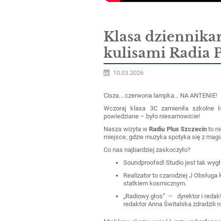
Klasa dziennikar
kulisami Radia P
10.03.2026
Cisza... czerwona lampka... NA ANTENIE!
Wczoraj klasa 3C zamieniła szkolne ł
powiedziane – było niesamowicie!
Nasza wizyta w
Radiu Plus Szczecin
to n
miejsce, gdzie muzyka spotyka się z magi
Co nas najbardziej zaskoczyło?
Soundproofed! Studio jest tak wygł
Realizator to czarodziej J Obsług
statkiem kosmicznym.
„Radiowy głos” –
dyrektor i redak
redaktor Anna Świtalska zdradzili 