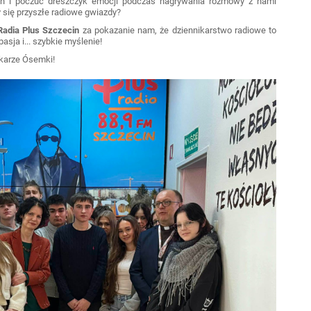
ach i poczuć dreszczyk emocji podczas nagrywania rozmowy z nami
 się przyszłe radiowe gwiazdy?
Radia Plus Szczecin
za pokazanie nam, że dziennikarstwo radiowe to
asja i... szybkie myślenie!
ikarze Ósemki!