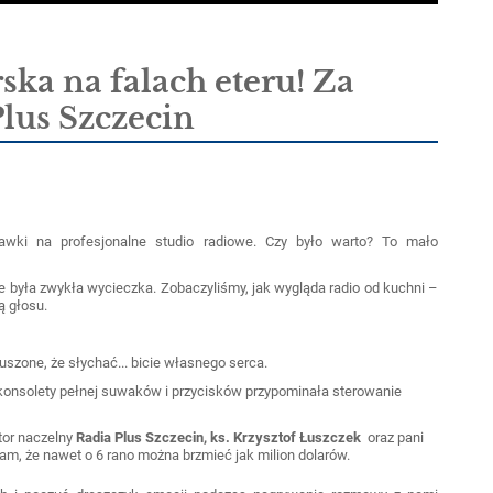
ska na falach eteru! Za
lus Szczecin
awki na profesjonalne studio radiowe. Czy było warto? To mało
ie była zwykła wycieczka. Zobaczyliśmy, jak wygląda radio od kuchni –
ą głosu.
uszone, że słychać... bicie własnego serca.
a konsolety pełnej suwaków i przycisków przypominała sterowanie
tor naczelny
Radia Plus Szczecin
, ks. Krzysztof Łuszczek
oraz pani
nam, że nawet o 6 rano można brzmieć jak milion dolarów.