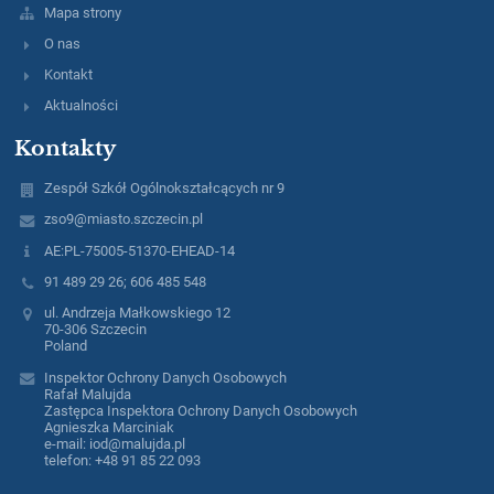
Mapa strony
O nas
Kontakt
Aktualności
Kontakty
Zespół Szkół Ogólnokształcących nr 9
zso9@miasto.szczecin.pl
AE:PL-75005-51370-EHEAD-14
91 489 29 26; 606 485 548
ul. Andrzeja Małkowskiego 12
70-306 Szczecin
Poland
Inspektor Ochrony Danych Osobowych
Rafał Malujda
Zastępca Inspektora Ochrony Danych Osobowych
Agnieszka Marciniak
e-mail: iod@malujda.pl
telefon: +48 91 85 22 093