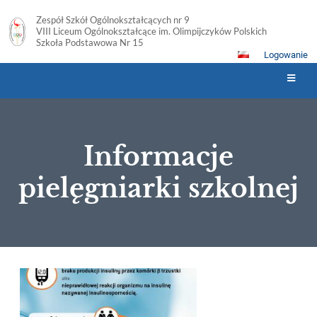
Zespół Szkół Ogólnokształcących nr 9
VIII Liceum Ogólnokształcące im. Olimpijczyków Polskich
Szkoła Podstawowa Nr 15
Logowanie
Informacje
pielęgniarki szkolnej
Informacje
pielęgniarki
szkolnej