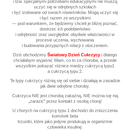
i tzw. specjalnymi potrzebami edukacyjnymi nie muszą
uczyć się w odrębnych szkołach
i być izolowane od swoich rówieśników. Mogą uczyć się
i być razem ze wszystkimi
— pod warunkiem, że będziemy chcieli je bliżej poznać,
dostrzec ich podobieństwo
i odrębność oraz uwzględnić obydwie właściwości w
procesie uczenia, wychowania
i budowania przyjaznych relacji z otoczeniem.
Dziś obchodzimy
Światowy Dzień Cukrzycy
i dlatego
chciałabym wyjaśnić Wam, co to za choroba, a przede
wszystkim pokazać różnice miedzy cukrzycą typu1
a cukrzycą typu 2.
Te typy cukrzycy różnią się od siebie i działają w zasadzie
jak dwie odrębne choroby.
Cukrzyca NIE jest chorobą zakaźną, NIE można się nią
„zarazić” przez kontakt z osobą chorą!
U chorych na cukrzycę typu 1 dochodzi do zniszczenia
komórek beta
trzustki, które jako jedyne produkują w organizmie
człowieka insulinę.