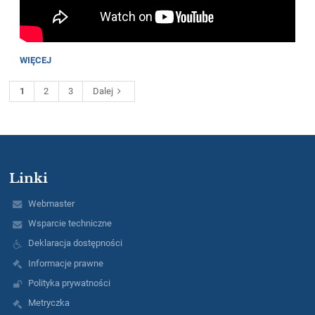
WIĘCEJ
1
2
3
Dalej
Linki
Webmaster
Wsparcie techniczne
Deklaracja dostępności
Informacje prawne
Polityka prywatności
Metryczka