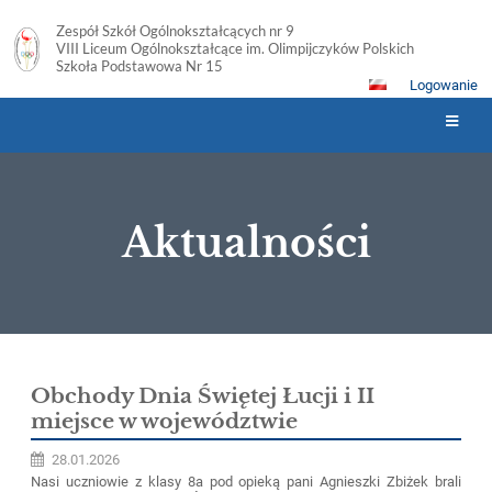
Zespół Szkół Ogólnokształcących nr 9
VIII Liceum Ogólnokształcące im. Olimpijczyków Polskich
Szkoła Podstawowa Nr 15
Logowanie
Aktualności
Aktualności
Obchody Dnia Świętej Łucji i II
miejsce w województwie
28.01.2026
Nasi uczniowie z klasy 8a pod opieką pani Agnieszki Zbiżek brali