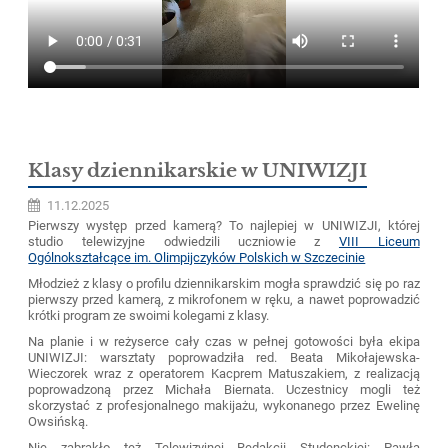
Klasy dziennikarskie w UNIWIZJI
11.12.2025
Pierwszy występ przed kamerą? To najlepiej w UNIWIZJI, której
studio telewizyjne odwiedzili uczniowie z
VIII Liceum
Ogólnokształcące im. Olimpijczyków Polskich w Szczecinie
Młodzież z klasy o profilu dziennikarskim mogła sprawdzić się po raz
pierwszy przed kamerą, z mikrofonem w ręku, a nawet poprowadzić
krótki program ze swoimi kolegami z klasy.
Na planie i w reżyserce cały czas w pełnej gotowości była ekipa
UNIWIZJI: warsztaty poprowadziła red. Beata Mikołajewska-
Wieczorek wraz z operatorem Kacprem Matuszakiem, z realizacją
poprowadzoną przez Michała Biernata. Uczestnicy mogli też
skorzystać z profesjonalnego makijażu, wykonanego przez Ewelinę
Owsińską.
Nie zabrakło też Telewizyjnej Redakcji Studenckiej: Pawła