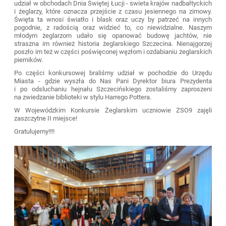
udział w obchodach Dnia Świętej Łucji - swieta krajów nadbałtyckich
i żeglarzy, które oznacza przejście z czasu jesiennego na zimowy.
Święta ta wnosi światło i blask oraz uczy by patrzeć na innych
pogodnie, z radością oraz widzieć to, co niewidzialne. Naszym
młodym żeglarzom udało się opanować budowę jachtów, nie
straszna im również historia żeglarskiego Szczecina. Nienajgorzej
poszło im też w części poświęconej węzłom i ozdabianiu żeglarskich
pierników.
Po części konkursowej braliśmy udział w pochodzie do Urzędu
Miasta - gdzie wyszła do Nas Pani Dyrektor biura Prezydenta
i po odsluchaniu hejnału Szczecińskiego zostaliśmy zaproszeni
na zwiedzanie biblioteki w stylu Harrego Pottera.
W Wojewódzkim Konkursie Żeglarskim uczniowie ZSO9 zajęli
zaszczytne II miejsce!
Gratulujemy!!!!