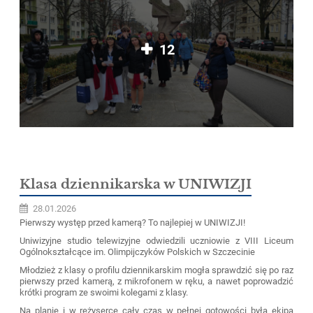
12
Klasa dziennikarska w UNIWIZJI
28.01.2026
Pierwszy występ przed kamerą? To najlepiej w UNIWIZJI!
Uniwizyjne studio telewizyjne odwiedzili uczniowie z VIII Liceum
Ogólnokształcące im. Olimpijczyków Polskich w Szczecinie
Młodzież z klasy o profilu dziennikarskim mogła sprawdzić się po raz
pierwszy przed kamerą, z mikrofonem w ręku, a nawet poprowadzić
krótki program ze swoimi kolegami z klasy.
Na planie i w reżyserce cały czas w pełnej gotowości była ekipa