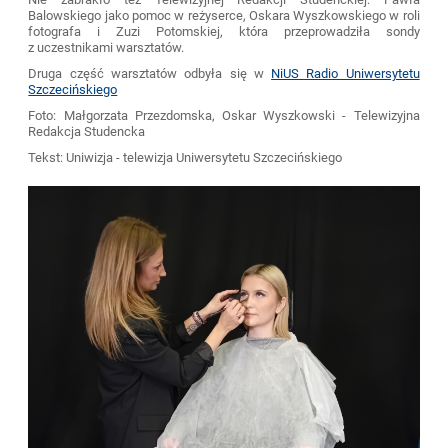
Balowskiego jako pomoc w reżyserce, Oskara Wyszkowskiego w roli
fotografa i Zuzi Potomskiej, która przeprowadziła sondy
z uczestnikami warsztatów.
Druga część warsztatów odbyła się w
NiUS Radio Uniwersytetu
Szczecińskiego
Foto: Małgorzata Przezdomska, Oskar Wyszkowski - Telewizyjna
Redakcja Studencka
Tekst: Uniwizja - telewizja Uniwersytetu Szczecińskiego