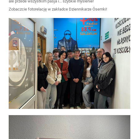
ale przede wszystkim pasja i... szybkie myślenie!
Zobaczcie fotorelację w zakładce Dziennikarze Ósemki!