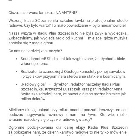
Cisza... czerwona lampka... NA ANTENIE!
Wczoraj klasa 3C zamieniła szkolne ławki na profesjonalne studio
radiowe. Czy było warto? To mało powiedziane – było niesamowicie!
Nasza wizyta w
Radiu Plus Szczecin
to nie była zwykła wycieczka.
Zobaczyliśmy, jak wygląda radio od kuchni – miejsce, gdzie muzyka
spotyka się z magią głosu.
Co nas najbardziej zaskoczyło?
Soundproofed! Studio jest tak wygłuszone, że słychać... bicie
własnego serca.
Realizator to czarodziej J Obsługa konsolety pełnej suwaków
i przycisków przypominała sterowanie statkiem kosmicznym.
„Radiowy głos” –
dyrektor i redaktor naczelny
Radia Plus
Szczecin
, ks. Krzysztof Łuszczek
oraz pani redaktor Anna
Świtalska zdradzili nam, że nawet o 6 rano można brzmieć jak
milion dolarów.
Mieliśmy okazję usiąść przy mikrofonach i poczuć dreszczyk emocji
podczas nagrywania rozmowy z nami na żywo. Kto wie, może
właśnie narodziły się przyszłe radiowe gwiazdy?
Ogromne podziękowania dla całej ekipy
Radia Plus Szczecin
za pokazanie nam, że dziennikarstwo radiowe to nie tylko mówienie,