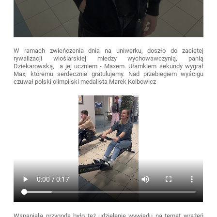
W ramach zwieńczenia dnia na uniwerku, doszło do zaciętej
rywalizacji wioślarskiej miedzy wychowawczynią, panią
Dziekarowską, a jej uczniem - Maxem. Ułamkiem sekundy wygrał
Max, któremu serdecznie gratulujemy. Nad przebiegiem wyścigu
czuwał polski olimpijski medalista Marek Kolbowicz
Wspaniałą przygodą było też udzielenie wywiadu na temat wrażeń