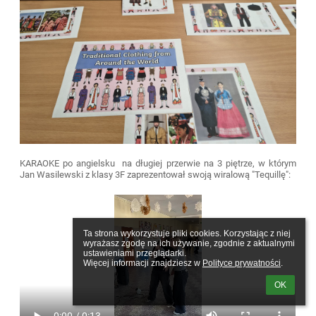
KARAOKE po angielsku na długiej przerwie na 3 piętrze, w którym
Jan Wasilewski z klasy 3F zaprezentował swoją wiralową "Tequillę":
Ta strona wykorzystuje pliki cookies. Korzystając z niej 
wyrażasz zgodę na ich używanie, zgodnie z aktualnymi 
ustawieniami przeglądarki.

Więcej informacji znajdziesz w 
Polityce prywatności
.
OK